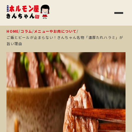
HOME
/
コラム
/
メニューやお肉について
/
ご飯とビールが止まらない！きんちゃん名物「濃厚たれハラミ」が
旨い理由