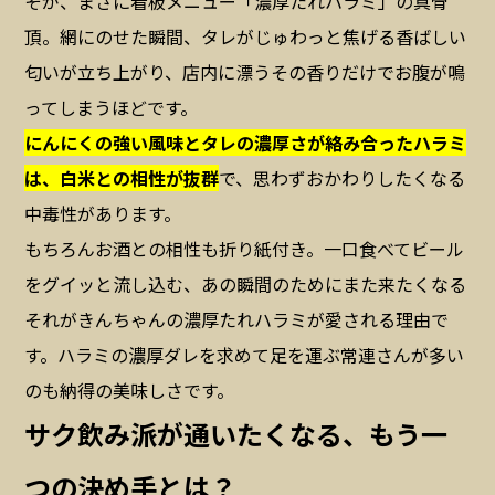
そが、まさに看板メニュー「濃厚たれハラミ」の真骨
頂。網にのせた瞬間、タレがじゅわっと焦げる香ばしい
匂いが立ち上がり、店内に漂うその香りだけでお腹が鳴
ってしまうほどです。
にんにくの強い風味とタレの濃厚さが絡み合ったハラミ
は、白米との相性が抜群
で、思わずおかわりしたくなる
中毒性があります。
もちろんお酒との相性も折り紙付き。一口食べてビール
をグイッと流し込む、あの瞬間のためにまた来たくなる――
それがきんちゃんの濃厚たれハラミが愛される理由で
す。ハラミの濃厚ダレを求めて足を運ぶ常連さんが多い
のも納得の美味しさです。
サク飲み派が通いたくなる、もう一
つの決め手とは？