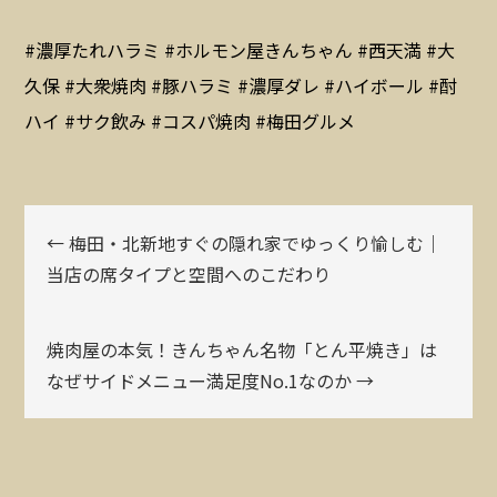
#濃厚たれハラミ #ホルモン屋きんちゃん #西天満 #大
久保 #大衆焼肉 #豚ハラミ #濃厚ダレ #ハイボール #酎
ハイ #サク飲み #コスパ焼肉 #梅田グルメ
← 梅田・北新地すぐの隠れ家でゆっくり愉しむ｜
当店の席タイプと空間へのこだわり
焼肉屋の本気！きんちゃん名物「とん平焼き」は
なぜサイドメニュー満足度No.1なのか →