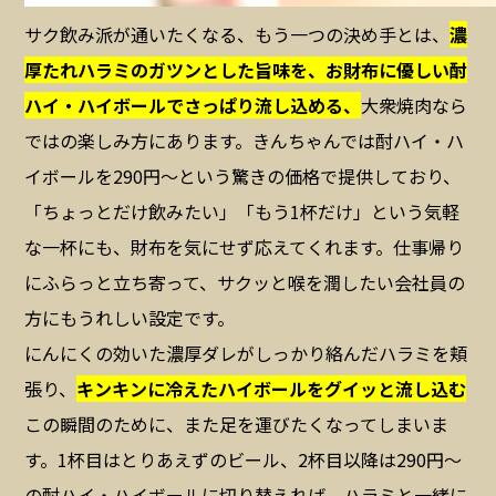
サク飲み派が通いたくなる、もう一つの決め手とは、
濃
厚たれハラミのガツンとした旨味を、お財布に優しい酎
ハイ・ハイボールでさっぱり流し込める、
大衆焼肉なら
ではの楽しみ方にあります。きんちゃんでは酎ハイ・ハ
イボールを290円〜という驚きの価格で提供しており、
「ちょっとだけ飲みたい」「もう1杯だけ」という気軽
な一杯にも、財布を気にせず応えてくれます。仕事帰り
にふらっと立ち寄って、サクッと喉を潤したい会社員の
方にもうれしい設定です。
にんにくの効いた濃厚ダレがしっかり絡んだハラミを頬
張り、
キンキンに冷えたハイボールをグイッと流し込む
この瞬間のために、また足を運びたくなってしまいま
す。1杯目はとりあえずのビール、2杯目以降は290円〜
の酎ハイ・ハイボールに切り替えれば、ハラミと一緒に