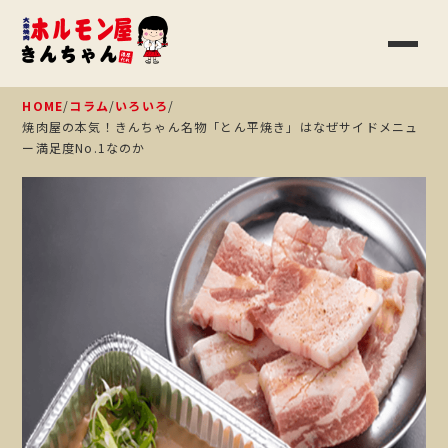
HOME
/
コラム
/
いろいろ
/
焼肉屋の本気！きんちゃん名物「とん平焼き」はなぜサイドメニュ
ー満足度No.1なのか